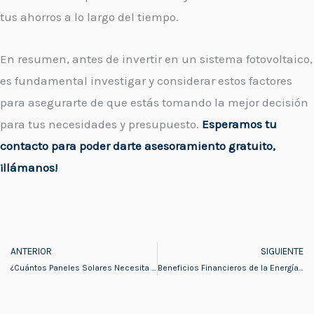
tus ahorros a lo largo del tiempo.
En resumen, antes de invertir en un sistema fotovoltaico,
es fundamental investigar y considerar estos factores
para asegurarte de que estás tomando la mejor decisión
para tus necesidades y presupuesto.
Esperamos tu
contacto para poder darte asesoramiento gratuito,
¡llámanos!
ANTERIOR
SIGUIENTE
Prev
¿Cuántos Paneles Solares Necesita mi Empresa?
Beneficios Financieros de la Energía Solar en México: Ejemplo de Costos