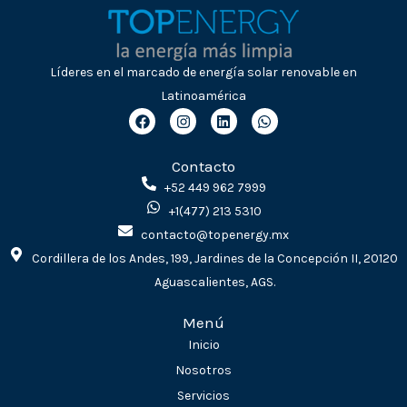
Líderes en el marcado de energía solar renovable en
Latinoamérica
F
I
L
W
a
n
i
h
c
s
n
a
e
t
k
t
Contacto
b
a
e
s
o
g
d
a
+52 449 962 7999
o
r
i
p
+1(477) 213 5310
k
a
n
p
m
contacto@topenergy.mx
Cordillera de los Andes, 199, Jardines de la Concepción II, 20120
Aguascalientes, AGS.
Menú
Inicio
Nosotros
Servicios