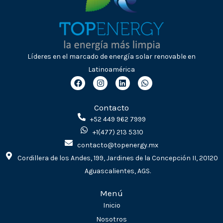
Líderes en el marcado de energía solar renovable en
Latinoamérica
F
I
L
W
a
n
i
h
c
s
n
a
e
t
k
t
Contacto
b
a
e
s
o
g
d
a
+52 449 962 7999
o
r
i
p
+1(477) 213 5310
k
a
n
p
m
contacto@topenergy.mx
Cordillera de los Andes, 199, Jardines de la Concepción II, 20120
Aguascalientes, AGS.
Menú
Inicio
Nosotros