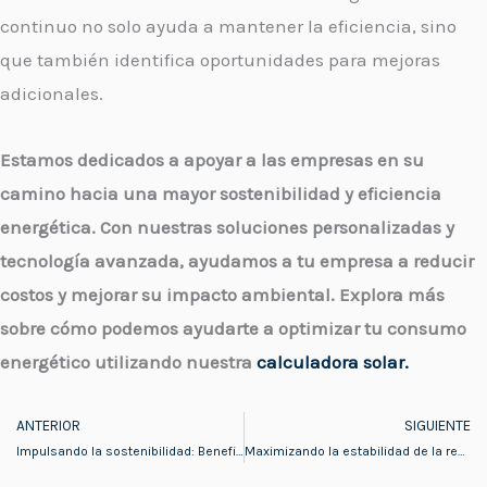
continuo no solo ayuda a mantener la eficiencia, sino
que también identifica oportunidades para mejoras
adicionales.
Estamos dedicados a apoyar a las empresas en su
camino hacia una mayor sostenibilidad y eficiencia
energética. Con nuestras soluciones personalizadas y
tecnología avanzada, ayudamos a tu empresa a reducir
costos y mejorar su impacto ambiental. Explora más
sobre cómo podemos ayudarte a optimizar tu consumo
energético utilizando nuestra
calculadora solar.
ANTERIOR
SIGUIENTE
Prev
Impulsando la sostenibilidad: Beneficios de la energía solar en el sector industrial con TopEnergy
Maximizando la estabilidad de la red: El papel crucial del almacenamiento de energía