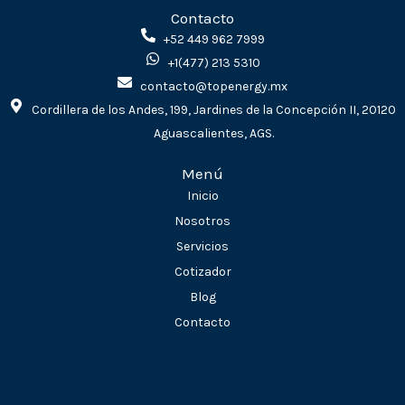
e
t
k
t
Contacto
b
a
e
s
o
g
d
a
+52 449 962 7999
o
r
i
p
+1(477) 213 5310
k
a
n
p
m
contacto@topenergy.mx
Cordillera de los Andes, 199, Jardines de la Concepción II, 20120
Aguascalientes, AGS.
Menú
Inicio
Nosotros
Servicios
Cotizador
Blog
Contacto