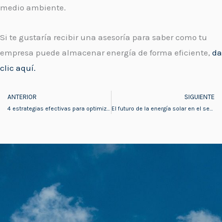
medio ambiente.
Si te gustaría recibir una asesoría para saber como tu
empresa puede almacenar energía de forma eficiente,
da
clic aquí.
ANTERIOR
SIGUIENTE
Prev
4 estrategias efectivas para optimizar la eficiencia energética en tu empresa
El futuro de la energía solar en el sector industrial: Innovaciones y oportunidades