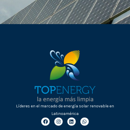
Líderes en el marcado de energía solar renovable en
Latinoamérica
F
I
L
W
a
n
i
h
c
s
n
a